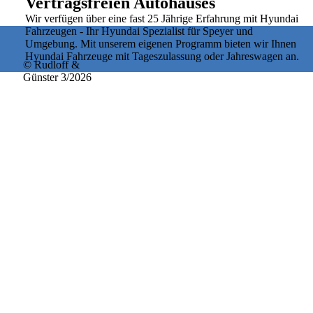
Vertragsfreien Autohauses
Wir verfügen über eine fast 25 Jährige Erfahrung mit Hyundai
Fahrzeugen - Ihr Hyundai Spezialist für Speyer und
Umgebung.
Mit unserem eigenen Programm bieten wir Ihnen
Hyundai
Fahrzeuge mit Tageszulassung oder Jahreswagen an.
© Rudloff &
Günster 3/2026