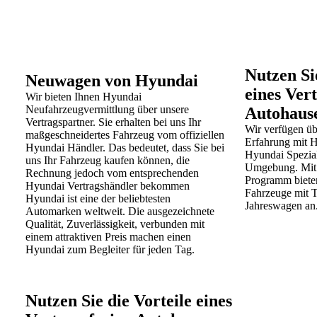
Nutzen Si
Neuwagen von Hyundai
eines Ver
Wir bieten Ihnen Hyundai
Neufahrzeugvermittlung über unsere
Autohaus
Vertragspartner.
Sie erhalten bei uns Ihr
Wir verfügen übe
maßgeschneidertes
Fahrzeug vom offiziellen
Erfahrung mit H
Hyundai Händler.
Das bedeutet, dass Sie bei
Hyundai Spezial
uns Ihr Fahrzeug
kaufen können, die
Umgebung.
Mit
Rechnung jedoch vom
entsprechenden
Programm biete
Hyundai Vertragshändler
bekommen
Fahrzeuge mit
T
Hyundai ist eine der beliebtesten
Jahreswagen an
Automarken
weltweit. Die ausgezeichnete
Qualität,
Zuverlässigkeit, verbunden mit
einem
attraktiven Preis machen einen
Hyundai zum
Begleiter für jeden Tag.
Nutzen Sie die Vorteile eines