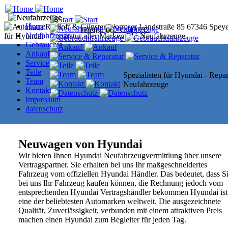
Home
Telefon
06232-43352
Neufahrzeuge
Gebrauchte
Ankauf
Service
Teile
Spezialisten für Hyundai - Repar
Team
Neufahrzeuge
Kontakt
Impressum
datenschutz
Neuwagen von Hyundai
Wir bieten Ihnen Hyundai Neufahrzeugvermittlung über unsere
Vertragspartner.
Sie erhalten bei uns Ihr maßgeschneidertes
Fahrzeug vom offiziellen
Hyundai Händler. Das bedeutet, dass S
bei uns Ihr Fahrzeug
kaufen können, die Rechnung jedoch vom
entsprechenden Hyundai
Vertragshändler bekommen
Hyundai ist
eine der beliebtesten Automarken weltweit. Die
ausgezeichnete
Qualität, Zuverlässigkeit, verbunden mit einem
attraktiven Preis
machen einen Hyundai zum Begleiter für jeden Tag.